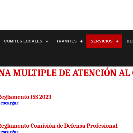
COMITES LOCALES
TRÁMITES
SERVICIOS
BE
INA MULTIPLE DE ATENCIÓN AL
Reglamento ISS 2023
escargar
Reglamento Comisión de Defensa Profesional
escargar