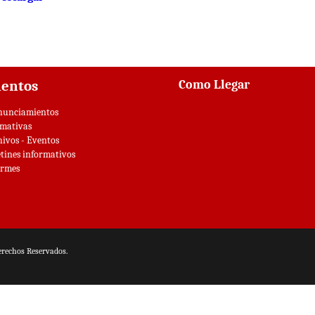
Como Llegar
entos
nunciamientos
mativas
hivos - Eventos
tines informativos
ormes
erechos Reservados.