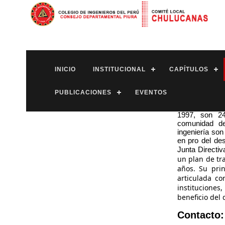
INICIO
INSTITUCIONAL
CAPÍTULOS
PUBLICACIONES
EVENTOS
l Comité Loc
1997, son 24
comunidad de
ingeniería son
en pro del des
Junta Directi
un plan de tr
años. Su prin
articulada co
instituciones, brinda
beneficio del
Contacto: