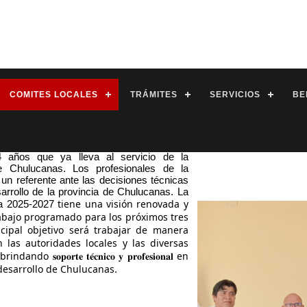
COMITES LOCALES
TRÁMITES
SERVICIOS
BE
al Chulucanas se creó el 20 de mayo de
 años que ya lleva al servicio de la
 Chulucanas. Los profesionales de la
 un referente ante las decisiones técnicas
arrollo de la provincia de Chulucanas. La
tiene una visión renovada y
va 2025-2027
abajo programado para los próximos tres
cipal objetivo será trabajar de manera
n las autoridades locales y las diversas
ndo 𝐬𝐨𝐩𝐨𝐫𝐭𝐞 𝐭𝐞́𝐜𝐧𝐢𝐜𝐨 𝐲 𝐩𝐫𝐨𝐟𝐞𝐬𝐢𝐨𝐧𝐚𝐥 en
 desarrollo de Chulucanas
.