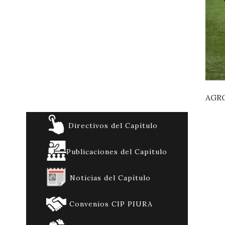
AGRO
Directivos del Capítulo
Publicaciones del Capítulo
Noticias del Capítulo
Convenios CIP PIURA